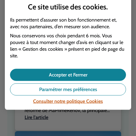
Ce site utilise des
cookies
.
Ils permettent d’assurer son bon fonctionnement et,
avec nos partenaires, d’en mesurer son audience.
Nous conservons vos choix pendant 6 mois. Vous
pouvez à tout moment changer d’avis en cliquant sur le
lien « Gestion des cookies » présent en pied de page du
site.
Réglementation
Accepter et Fermer
MaPrimeRénov’ : ce qui va
changer à partir de septembre
Paramétrer mes préférences
2026
Consulter notre politique
Cookies
Le gouvernement prépare une nouvelle
réforme de MaPrimeRénov’, la principale
Lire l'article
aide publique à la rénovation énergétique
des logements. À partir de septembre
2026, plusieurs évolutions importantes