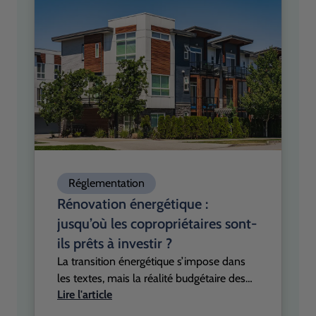
devraient modifier les conditions d’accès
aux subventions, avec un objectif affiché :
concentrer les financements sur les
rénovations les plus efficaces.
Réglementation
Rénovation énergétique :
jusqu’où les copropriétaires sont-
ils prêts à investir ?
La transition énergétique s’impose dans
les textes, mais la réalité budgétaire des
Lire l'article
copropriétaires reste sous forte contrainte.
Alors que les obligations réglementaires