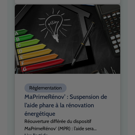
se durcissent et que la pression sur les
logements énergivores s’intensifie, les
derniers baromètres du secteur révèlent
un écart de plus en plus visible entre la
prise de conscience et la capacité réelle
d’investissement.
Réglementation
MaPrimeRénov’ : Suspension de
l’aide phare à la rénovation
énergétique
Réouverture différée du dispositif
MaPrimeRénov' (MPR) : l’aide sera