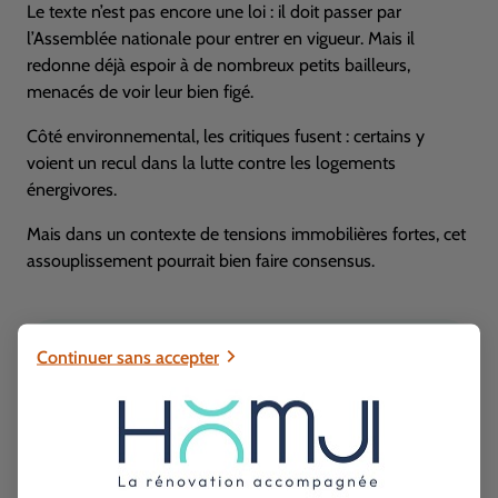
Le texte n’est pas encore une loi : il doit passer par
l’Assemblée nationale pour entrer en vigueur. Mais il
redonne déjà espoir à de nombreux petits bailleurs,
menacés de voir leur bien figé.
Côté environnemental, les critiques fusent : certains y
voient un recul dans la lutte contre les logements
énergivores.
Mais dans un contexte de tensions immobilières fortes, cet
assouplissement pourrait bien faire consensus.
Continuer sans accepter
Lire aussi :