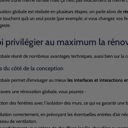
relève d’une même famille mais ça n’est pas exactement la même c
tion globale est réalisée en plusieurs étapes, on parle alors de
ré
e touchent qu’à un seul poste (par exemple, si vous changez vos f
geste.
 privilégier au maximum la rénov
obale réunit de nombreux avantages techniques, aussi bien sur la co
s du côté de la conception
lobale permet d’envisager au mieux
les interfaces et interactions 
ravers une rénovation globale, vous pourrez :
ction des fenêtres avec l’isolation des murs, ce qui va garantir une 
tilation correctement, en prévoyant les éventuelles entrées d’air néc
éseau de ventilation.