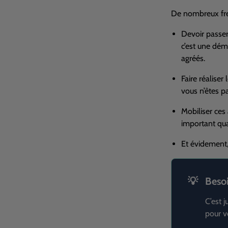
De nombreux frei
Devoir passer
c’est une dém
agréés.
Faire réalise
vous n’êtes p
Mobiliser ces
important qua
Et évidement, 
Besoi
C’est 
pour v