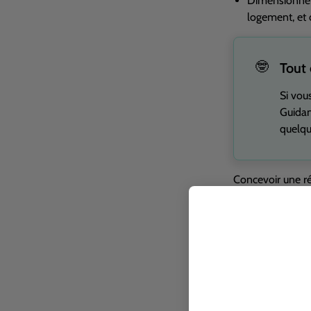
Dimensionner 
logement, et 
🤓
Tout e
Si vou
Guidan
quelqu
Concevoir une ré
possible de trou
ambitieuses.
Au niveau de la 
demandes préala