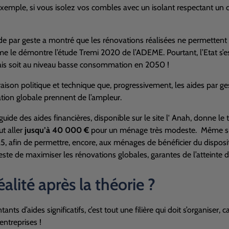
exemple, si vous isolez vos combles avec un isolant respectant un 
aide par geste a montré que les rénovations réalisées ne permetten
 le démontre l’étude Tremi 2020 de l’ADEME. Pourtant, l’Etat s’est 
çais soit au niveau basse consommation en 2050 !
 raison politique et technique que, progressivement, les aides par 
ation globale prennent de l’ampleur.
guide des aides financières, disponible sur le site l' Anah, donne l
t aller
jusqu’à 40 000 €
pour un ménage très modeste. Même si c
, afin de permettre, encore, aux ménages de bénéficier du disposit
e reste de maximiser les rénovations globales, garantes de l’atteinte d
éalité après la théorie ?
nts d’aides significatifs, c’est tout une filière qui doit s’organiser, 
ntreprises !