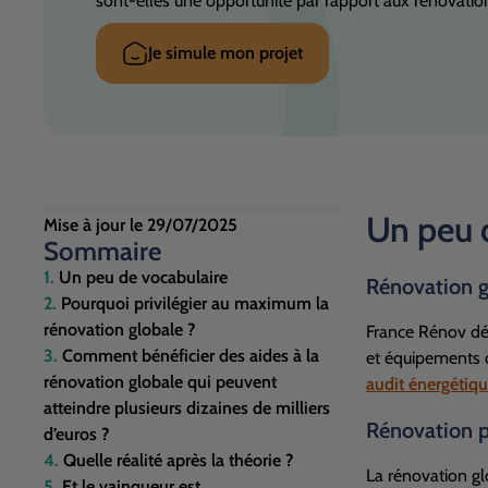
sont-elles une opportunité par rapport aux rénovation
Je simule mon projet
Un peu 
Mise à jour le
29/07/2025
Sommaire
Un peu de vocabulaire
Rénovation g
Pourquoi privilégier au maximum la
rénovation globale ?
France Rénov déf
Comment bénéficier des aides à la
et équipements 
rénovation globale qui peuvent
audit énergétiq
atteindre plusieurs dizaines de milliers
Rénovation 
d’euros ?
Quelle réalité après la théorie ?
La rénovation gl
Et le vainqueur est…