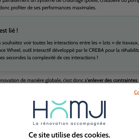
parfaitement un système de chauffage (poêle, chaudière ou pompe 
donc profiter de ses performances maximales.
st lié !
s souhaitez voir toutes les interactions entre les « lots » de travaux
ce Wheel, outil interactif développé par le CREBA pour la réhabilit
es secondes la complexité de ces interactions !
novation de manière globale, c’est donc
s’enlever des contraintes
ver de nombreuses astuces qui font réaliser des économies et surt
Co
préparation du chantier, la rénovation globale vous permet par ail
bles (DP) ou les demandes d’accès.
Ce site utilise des
cookies
.