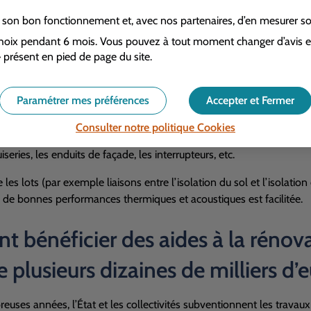
 du côté de la réalisation
r son bon fonctionnement et, avec nos partenaires, d’en mesurer s
 d’une rénovation globale permet d’utiliser des installations pour 
oix pendant 6 mois. Vous pouvez à tout moment changer d’avis en 
a un coût) ou de dispositifs de levage (grue) ou d’équipements en séc
 présent en pied de page du site.
 protection et de nettoyage sont limitées car la « phase chantier » 
Paramétrer mes préférences
Accepter et Fermer
les différentes reprises sont réduites.
Consulter notre politique
Cookies
t, la rénovation globale permet une cohérence architecturale et te
iseries, les enduits de façade, les interrupteurs, etc.
e les lots (par exemple liaisons entre l’isolation du sol et l’isola
te de bonnes performances thermiques et acoustiques est facilitée.
bénéficier des aides à la rénova
e plusieurs dizaines de milliers d’
uses années, l’État et les collectivités subventionnent les travau