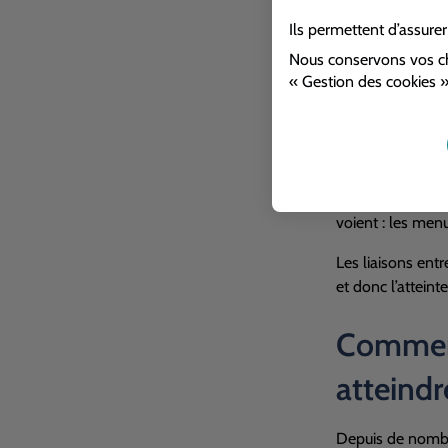
Les avantages
Ils permettent d’assure
La mise en œuvre
Nous conservons vos ch
échafaudage (qui 
« Gestion des cookies »
entreprises.
Les opérations de
du temporaire ou 
Plus généralemen
voient : les menu
Les liaisons entr
et donc l’attein
Comment 
atteindr
Depuis de nombre