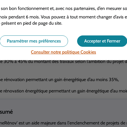
ques au minimum sur l'échelle du
Diagnostic de Performance Éner
r son bon fonctionnement et, avec nos partenaires, d’en mesurer s
t une part significative du montant des travaux et pouvant être cu
oix pendant 6 mois. Vous pouvez à tout moment changer d’avis en 
 présent en pied de page du site.
ions énergétiques d’ampleur, l'obligation de se faire accompagne
ise et un suivi qualité tout au long du projet de rénovation. Par aill
t obligatoire depuis le 23 février avant le dépôt d’une demande d
Paramétrer mes préférences
Accepter et Fermer
v’ Copropriété
Consulter notre politique
Cookies
nce 30% à 45% du montant des travaux selon l’ambition du projet 
e rénovation permettant un gain énergétique d’au moins 35%,
e rénovation énergétique permettant un gain énergétique d’au mo
ésumé
eRénov' est un aide majeure dans l'enclenchement de projets de ré