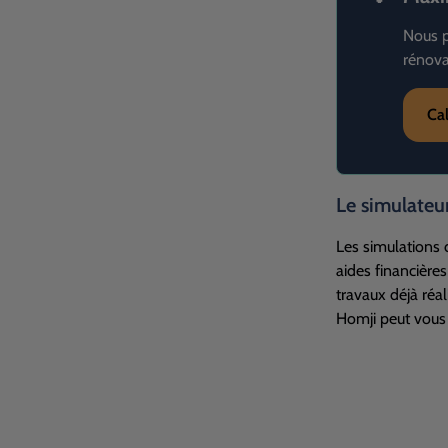
Nous p
rénova
Ca
Le simulateu
Les simulations 
aides financière
travaux déjà réal
Homji peut vous 