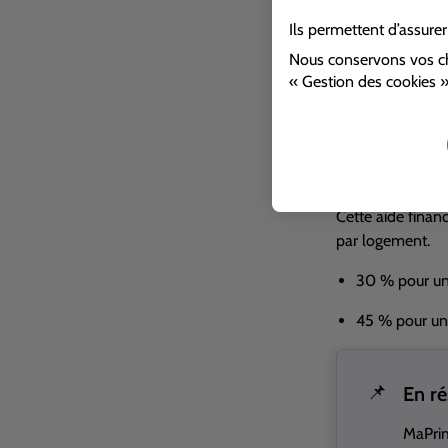
classes énergéti
Ils permettent d’assure
globale, couvran
Nous conservons vos ch
« Gestion des cookies »
Pour les rénovat
assure une expert
France Rénov’ es
MaPrimeRéno
Cette aide fina
par logement.
30 % pour un
45 % pour un
📌
En r
MaPrim