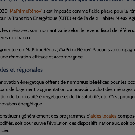
2020,
MaPrimeRénov'
s'est imposée comme l'aide phare pour la rén
ur la Transition Énergétique (CITE) et de l'aide « Habiter Mieux Agi
s les ménages, son montant varie selon le revenu fiscal de référen
ières de chacun.
segmentée en MaPrimeRénov', MaPrimeRénov' Parcours accompagné
 une rénovation efficace et accompagnée.
ales et régionales
rénovation énergétique
offrent de nombreux bénéfices
pour les occu
parc de logement, augmentation du pouvoir d’achat des ménages un
ion de la précarité énergétique et de l’insalubrité, etc. C’est pourqu
énovation énergétique.
 constituent généralement des programmes d’
aides locales
composés 
difiés, soit pour suivre l’évolution des dispositifs nationaux, soi
cier.