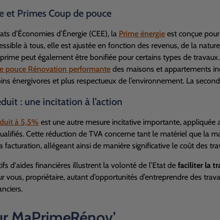
e et Primes Coup de pouce
icats d’Économies d’Énergie (
CEE
), la
Prime énergie
est conçue pour
ssible à tous, elle est ajustée en fonction des revenus, de la natur
prime peut également être bonifiée pour certains types de travaux. I
e pouce Rénovation performante
des maisons et appartements indi
ins énergivores et plus respectueux de l’environnement. La secon
duit : une incitation à l’action
éduit à 5,5%
est une autre mesure incitative importante, appliquée a
ualifiés. Cette réduction de
TVA
concerne tant le matériel que la m
la facturation, allégeant ainsi de manière significative le coût des tra
ifs d'aides financières illustrent la volonté de l’Etat de
faciliter la
r vous, propriétaire, autant d’opportunités d’entreprendre des tr
anciers.
r MaPrimeRénov'