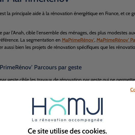
 la principale aide à la rénovation énergétique en France, et ce grâce
ée par l’Anah, cible l'ensemble des ménages, des plus modestes aux 
 référence. La segmentation en
MaPrimeRénov'
,
MaPrimeRénov' Pa
r aussi bien les projets de rénovation spécifiques que les rénovatio
PrimeRénov' Parcours par geste
r geste cible les travaux de rénovation par geste qui ne permette
 Seuls des travaux d’isolation (depuis le 1er janvier 2026, l'isola
Co
fage (depuis le 1er janvier 2026, les chaudières biomasse ne sont 
nt au remplacement des systèmes de chauffage vétustes et énergivo
onnant aux énergies renouvelables.
v' Parcours accompagné pour une rénovation d’am
Ce site utilise des
cookies
.
arcours accompagné est dédiée aux projets de rénovation plus amb