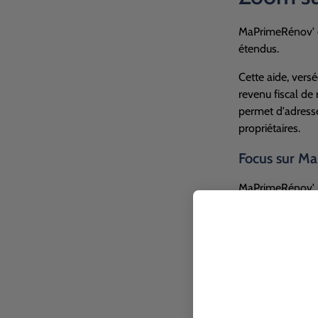
MaPrimeRénov' est
étendus.
Cette aide, vers
revenu fiscal de
permet d'adresse
propriétaires.
Focus sur Ma
MaPrimeRénov' pa
logement rénové.
système de chauf
incitant notamme
appareils foncti
MaPrimeRéno
MaPrimeRénov' P