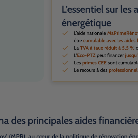
L’essentiel sur les
énergétique
L’aide nationale
MaPrimeRéno
être
cumulable avec les aides l
La
TVA à taux réduit à 5,5 %
d
L'
É
co-PTZ
peut financer
jusqu
Les
primes CEE
sont cumulabl
Le recours à des
professionne
 des principales aides financièr
' (MPR), au cœur de la politique de rénovation én