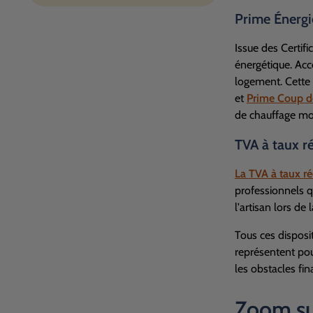
Prime Énergi
Issue des Certif
énergétique. Acce
logement. Cette 
et
Prime Coup d
de chauffage mo
TVA
à taux ré
La
TVA
à taux r
professionnels q
l'artisan lors de 
Tous ces disposit
représentent pou
les obstacles fin
Zoom su