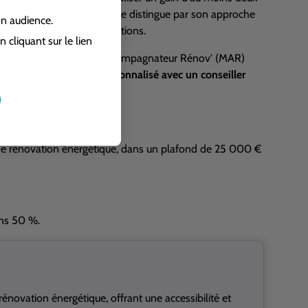
gétique
(
DPE
). Cette aide se distingue par son approche
on audience.
mulée avec d'autres subventions.
cliquant sur le lien
r par un conseiller Mon Accompagnateur Rénov' (MAR)
eurs,
un rendez-vous personnalisé avec un conseiller
’aide.
de rénovation énergétique, dans un plafond de 25 000 €
ins 50 %.
novation énergétique, offrant une accessibilité et