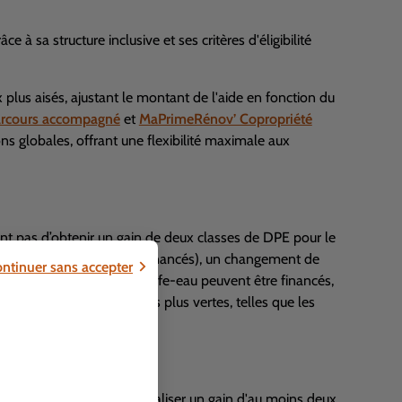
 à sa structure inclusive et ses critères d'éligibilité
plus aisés, ajustant le montant de l'aide en fonction du
rcours accompagné
et
MaPrimeRénov’ Copropriété
ns globales, offrant une flexibilité maximale aux
nt pas d’obtenir un gain de deux classes de DPE pour le
tion des murs ne sont plus financés), un changement de
ntinuer sans accepter
plus financées) et de chauffe-eau peuvent être financés,
res par des alternatives plus vertes, telles que les
pleur
itieux, permettant de réaliser un gain d'au moins deux