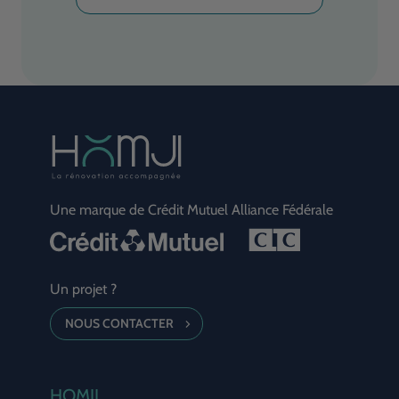
sur France 3 ce dimanche 21 décembre.
Cette information est justifiée par
l’absence de budget voté pour 2026 qui
doit être compensée par une loi spéciale
ne prolongeant qu'une partie des
dépenses votées l'année précédente.
Une marque de Crédit Mutuel Alliance Fédérale
Un projet ?
NOUS CONTACTER
HOMJI