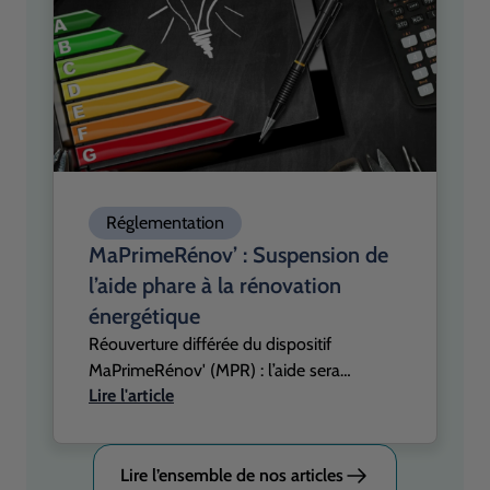
un écart de plus en plus visible entre la
prise de conscience et la capacité réelle
d’investissement.
Réglementation
MaPrimeRénov’ : Suspension de
l’aide phare à la rénovation
énergétique
Réouverture différée du dispositif
MaPrimeRénov' (MPR) : l’aide sera
Lire l'article
er
suspendue au 1
janvier 2026, le temps
de l’adoption d’un budget 2026. Un coup
d’arrêt confirmé par Vincent Jeanbrun,
Lire l’ensemble de nos articles
ministre du Logement, qui s’est exprimé