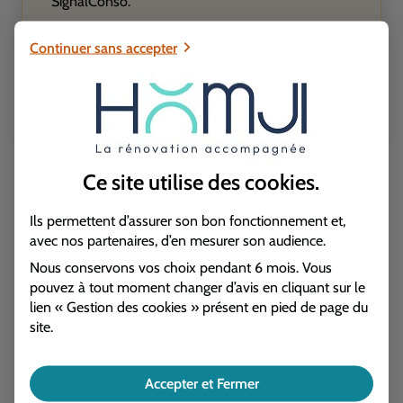
SignalConso.
N’hésitez pas non plus à contacter votre
Continuer sans accepter
assurance habitation afin d’activer votre
protection juridique qui vous guidera sur les
procédures à engager.
Ce site utilise des
cookies
.
Ils permettent d’assurer son bon fonctionnement et,
avec nos partenaires, d’en mesurer son audience.
Lire aussi :
Nous conservons vos choix pendant 6 mois. Vous
pouvez à tout moment changer d’avis en cliquant sur le
lien « Gestion des cookies » présent en pied de page du
site.
Accepter et Fermer