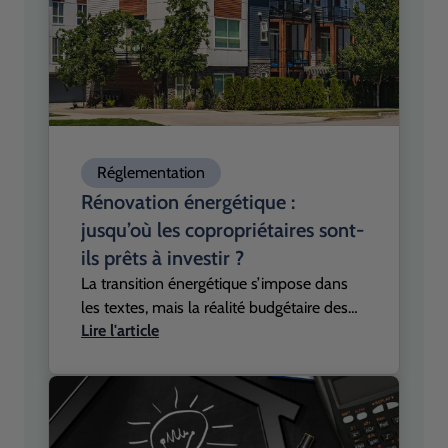
Réglementation
Rénovation énergétique :
jusqu’où les copropriétaires sont-
ils prêts à investir ?
La transition énergétique s’impose dans
les textes, mais la réalité budgétaire des
Lire l'article
copropriétaires reste sous forte contrainte.
Alors que les obligations réglementaires
se durcissent et que la pression sur les
logements énergivores s’intensifie, les
derniers baromètres du secteur révèlent