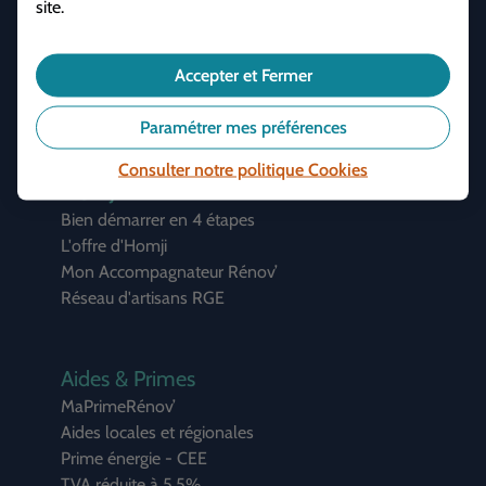
site.
Un projet ?
Accepter et Fermer
NOUS CONTACTER
Paramétrer mes préférences
Consulter notre politique
Cookies
HOMJI
Bien démarrer en 4 étapes
L'offre d'Homji
Mon Accompagnateur Rénov’
Réseau d'artisans RGE
Aides & Primes
MaPrimeRénov’
Aides locales et régionales
Prime énergie - CEE
TVA réduite à 5,5%