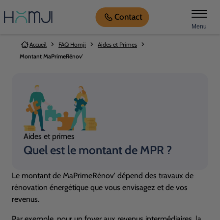
Contact
Menu
Vous êtes ici:
Accueil
FAQ Homji
Aides et Primes
Montant MaPrimeRénov'
Aides et primes
Quel est le montant de
MPR
?
Le montant de MaPrimeRénov' dépend des travaux de
rénovation énergétique que vous envisagez et de vos
revenus.
Par exemple, pour un foyer aux revenus intermédiaires, la