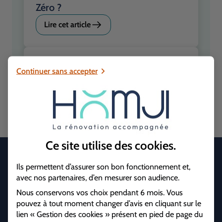
Zéro ?
Lire cet article
Pourquoi privilégier la rénovation
Continuer sans accepter
énergétique globale ?
Lire cet article
Ce site utilise des
cookies
.
Ils permettent d’assurer son bon fonctionnement et,
avec nos partenaires, d’en mesurer son audience.
Nous conservons vos choix pendant 6 mois. Vous
pouvez à tout moment changer d’avis en cliquant sur le
Une marque de Crédit Mutuel Alliance Fédérale
lien « Gestion des cookies » présent en pied de page du